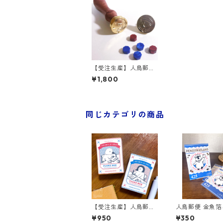
【受注生産】人鳥郵便
シーリングスタンプ
¥1,800
ヘッドのみ
同じカテゴリの商品
【受注生産】人鳥郵
人鳥郵便 金魚
便 フレークボックス
カード
¥950
¥350