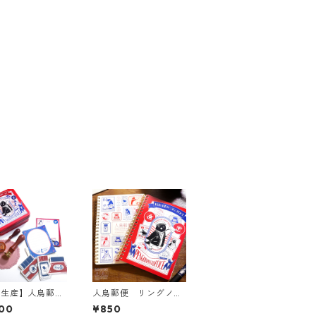
注生産】人鳥郵便
人鳥郵便 リングノー
リングスタンプセ
ト
00
¥850