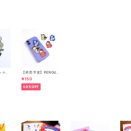
ャルペ
【終売予定】PENGUIN
ー
BROTHERS ミニステ
¥150
ッカー
40%OFF