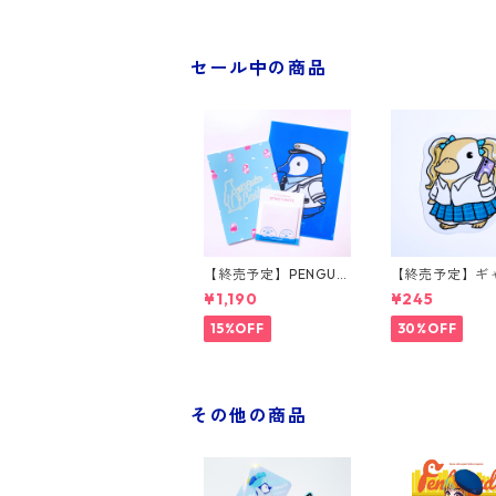
セール中の商品
【終売予定】PENGUIN
【終売予定】ギ
BROTHERS ステーシ
ンギンステッカ
¥1,190
¥245
ョナリーセット
15%OFF
30%OFF
その他の商品