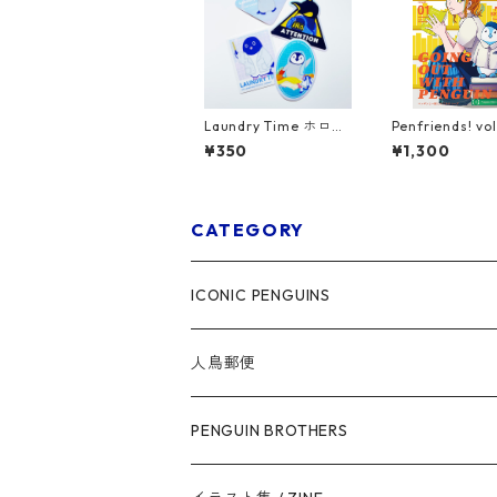
Laundry Time ホログ
Penfriends! vol
ラムステッカー
¥350
¥1,300
CATEGORY
ICONIC PENGUINS
人鳥郵便
PENGUIN BROTHERS