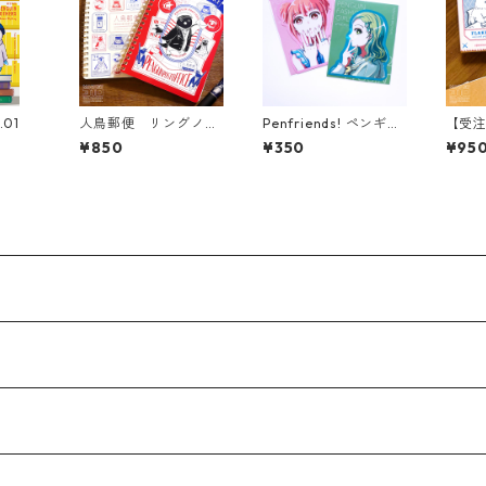
.01
人鳥郵便 リングノー
Penfriends! ペンギン
【受
ト
アクセ×女の子ステッ
便 
¥850
¥350
¥95
カー