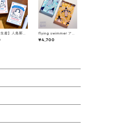
注生産】人鳥郵
flying swimmer アク
フレークボックス
リルブロック
0
¥4,700