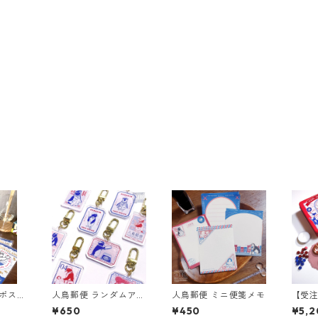
箔ポスト
人鳥郵便 ランダムアク
人鳥郵便 ミニ便箋メモ
【受
リルキーホルダー
シー
¥650
¥450
¥5,2
ット