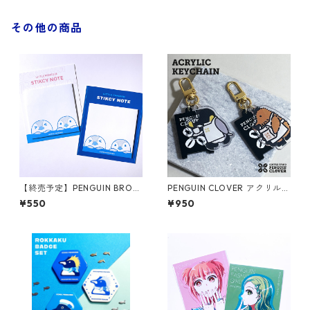
その他の商品
【終売予定】PENGUIN BROT
PENGUIN CLOVER アクリルキ
HERS のぞきこみペンギンふせ
ーホルダー
¥550
¥950
ん