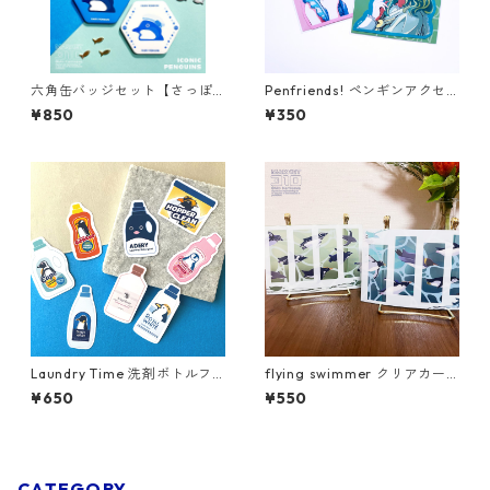
六角缶バッジセット【さっぽ
Penfriends! ペンギンアクセ×
ろペンバザ&ウェブショップ限
女の子ステッカー
¥850
¥350
定】
Laundry Time 洗剤ボトルフ
flying swimmer クリアカー
レークシール【ウェブショッ
ドセット
¥650
¥550
プ限定】
CATEGORY