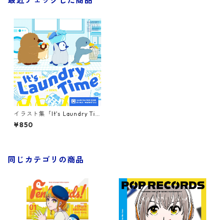
最近チェックした商品
イラスト集「It's Laundry Tim
e!」
¥850
同じカテゴリの商品